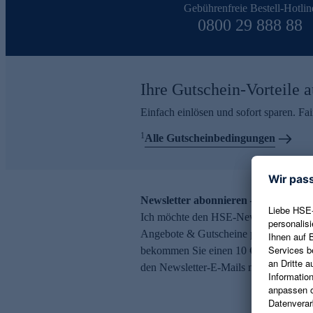
Gebührenfreie Bestell-Hotlin
0800 29 888 88
Ihre Gutschein-Vorteile a
Einfach einlösen und sofort sparen. F
1
Alle Gutscheinbedingungen
Newsletter abonnieren – 10 € Gutsch
Ich möchte den HSE-Newsletter abonni
Angebote & Gutscheine per E-Mail erh
bekommen Sie einen 10 € Gutschein. Ei
den Newsletter-E-Mails möglich.