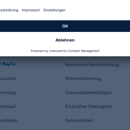
Kundenbewertung
ahlung
Rechtliches
Beschwerde/Streitschlichtung
astschrift
Widerrufsbelehrung
echnung
Datenschutzeinstellungen
atenkauf
Rücknahme Elektrogeräte
reditkarte
Barrierefreiheit