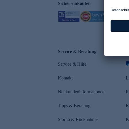
Sicher einkaufen
Service & Beratung
Z
Service & Hilfe
s
Kontakt
L
Neukundeninformationen
R
Tipps & Beratung
R
Storno & Rücknahme
K