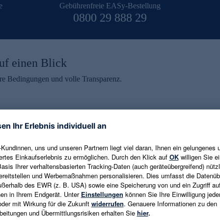
e
Gebührenfreie EASy-Bestellung
0800 29 888 29
uf einen Blick
aire Bedingungen und volle Transparenz.
ein erhalten
eren und aktuelle Trends,
E-Mail-Adresse eingeben
alten. Als Dankeschön
ne Abmeldung ist jederzeit in
Es gelten die
Datenschutzrichtlinien
un