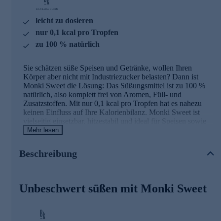
leicht zu dosieren
nur 0,1 kcal pro Tropfen
zu 100 % natürlich
Sie schätzen süße Speisen und Getränke, wollen Ihren
Körper aber nicht mit Industriezucker belasten? Dann ist
Monki Sweet die Lösung: Das Süßungsmittel ist zu 100 %
natürlich, also komplett frei von Aromen, Füll- und
Zusatzstoffen. Mit nur 0,1 kcal pro Tropfen hat es nahezu
keinen Einfluss auf Ihre Kalorienbilanz. Monki Sweet ist
vielseitig einsetzbar, hitzestabil und ideal für Speisen sowie
Getränke aller Art. Die Tropfen auf Basis der Mönchsfrucht
Mehr lesen
sind leicht zu dosieren, vegan und paleo-freundlich.
Beschreibung
Wissenswertes zu Barbara Klein
BK Barbara Klein steht für ein holistisches Konzept -
Unbeschwert süßen mit Monki Sweet
gesunde Ernährung, Bewegung und Wohlbefinden. Die BK
Nutrition Produkte vereinen absolute Qualität, höchste
Effizienz und perfekte Abstimmung aller Roh- und
Inhaltsstoffe. Seit fast vier Jahrzehnten optimiert die Expertin