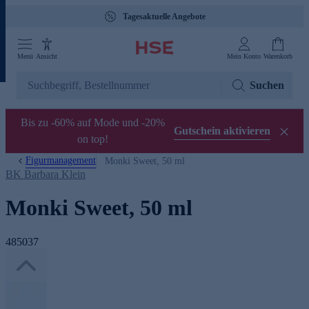
Tagesaktuelle Angebote
Menü
Ansicht
Mein Konto
Warenkorb
Suchen
Bis zu -60% auf Mode und -20%
Gutschein aktivieren
on top!
Figurmanagement
Monki Sweet, 50 ml
BK Barbara Klein
Monki Sweet, 50 ml
485037