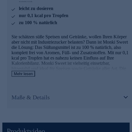
und Physiotherapeutin Barbara Klein mit großer
Leidenschaft das gesamtheitliche Wohlbefinden ihrer
leicht zu dosieren
Kunden*innen durch Fitness, Ideen rund um den Bereich
nur 0,1 kcal pro Tropfen
Gesundheit & natürliche Schönheit sowie durch viele kleine
Helferlein im Bereich der Nahrungsergänzung. BK Fashion
zu 100 % natürlich
- ihre funktionale Sportmode - rundet die Marke ab.
Sie schätzen süße Speisen und Getränke, wollen Ihren Körper
Monki Sweet gleich online bestellen und ausprobieren.
aber nicht mit Industriezucker belasten? Dann ist Monki Sweet
die Lösung: Das Süßungsmittel ist zu 100 % natürlich, also
komplett frei von Aromen, Füll- und Zusatzstoffen. Mit nur 0,1
kcal pro Tropfen hat es nahezu keinen Einfluss auf Ihre
Kalorienbilanz. Monki Sweet ist vielseitig einsetzbar,
hitzestabil und ideal für Speisen sowie Getränke aller Art. Die
Tropfen auf Basis der Mönchsfrucht sind leicht zu dosieren,
Mehr lesen
vegan und paleo-freundlich.
Wissenswertes zu Barbara Klein
Maße & Details
BK Barbara Klein steht für ein holistisches Konzept - gesunde
Ernährung, Bewegung und Wohlbefinden. Die BK Nutrition
Produkte vereinen absolute Qualität, höchste Effizienz und
perfekte Abstimmung aller Roh- und Inhaltsstoffe. Seit fast vier
Jahrzehnten optimiert die Expertin und Physiotherapeutin
Barbara Klein mit großer Leidenschaft das gesamtheitliche
Produktvideo