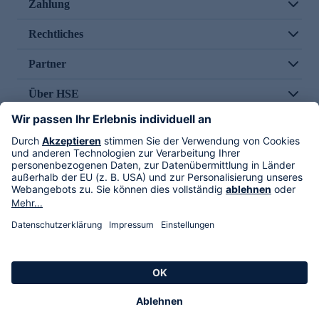
Zahlung
Rechtliches
Partner
Über HSE
Im TV
HSE International
Versand durch
Folge uns
AGB
Datenschutz
Impressum
Alle Rechte vorbehalten. Alle Preise inkl. gesetzlicher MwSt., zzgl. Versandkosten.