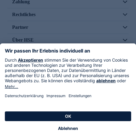
Zahlung
Rechtliches
Partner
Über HSE
Im TV
HSE International
Versand durch
Folge uns
AGB
Datenschutz
Impressum
Alle Rechte vorbehalten. Alle Preise inkl. gesetzlicher MwSt., zzgl. Versandkosten.