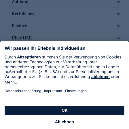
Zahlung
Rechtliches
Partner
Über HSE
Im TV
HSE International
Versand durch
Folge uns
AGB
Datenschutz
Impressum
Alle Rechte vorbehalten. Alle Preise inkl. gesetzlicher MwSt., zzgl. Versandkosten.