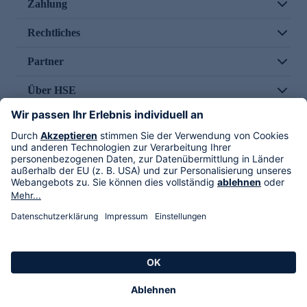
Zahlung
Rechtliches
Partner
Über HSE
Im TV
HSE International
Versand durch
Folge uns
AGB
Datenschutz
Impressum
Alle Rechte vorbehalten. Alle Preise inkl. gesetzlicher MwSt., zzgl. Versandkosten.