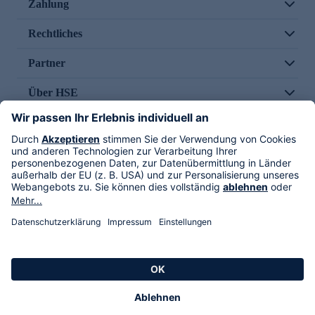
Zahlung
Rechtliches
Partner
Über HSE
Im TV
HSE International
Versand durch
Folge uns
AGB
Datenschutz
Impressum
Alle Rechte vorbehalten. Alle Preise inkl. gesetzlicher MwSt., zzgl. Versandkosten.