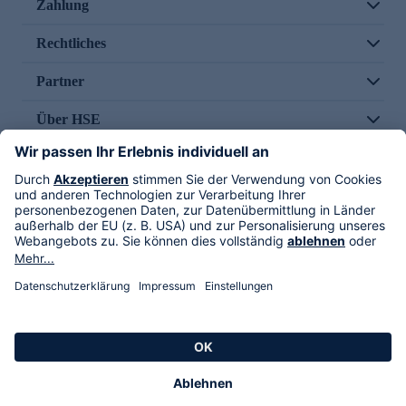
Zahlung
Rechtliches
Partner
Über HSE
Im TV
HSE International
Versand durch
Folge uns
AGB
Datenschutz
Impressum
Alle Rechte vorbehalten. Alle Preise inkl. gesetzlicher MwSt., zzgl. Versandkosten.