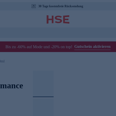
30 Tage kostenfreie Rücksendung
Gutschein aktivieren
Bis zu -60% auf Mode und -20% on top!
0ml
omance