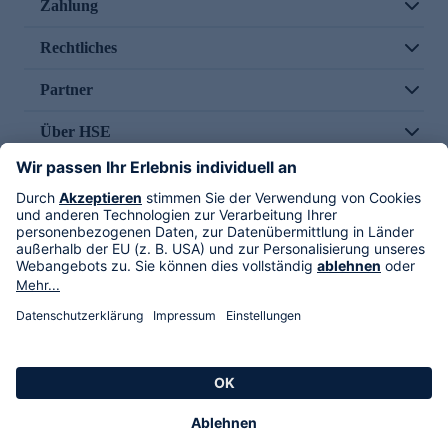
Zahlung
Rechtliches
Partner
Über HSE
Im TV
HSE International
Versand durch
Folge uns
AGB
Datenschutz
Impressum
Alle Rechte vorbehalten. Alle Preise inkl. gesetzlicher MwSt., zzgl. Versandkosten.