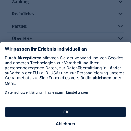
Zahlung
Rechtliches
Partner
Über HSE
Im TV
HSE International
Versand durch
Folge uns
AGB
Datenschutz
Impressum
Alle Rechte vorbehalten. Alle Preise inkl. gesetzlicher MwSt., zzgl. Versandkosten.