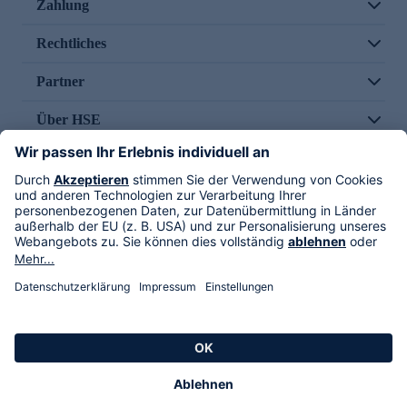
Zahlung
Rechtliches
Partner
Über HSE
Im TV
HSE International
Versand durch
Folge uns
AGB
Datenschutz
Impressum
Alle Rechte vorbehalten. Alle Preise inkl. gesetzlicher MwSt., zzgl. Versandkosten.