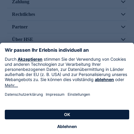
Zahlung
Rechtliches
Partner
Über HSE
Im TV
HSE International
Versand durch
Folge uns
AGB
Datenschutz
Impressum
Alle Rechte vorbehalten. Alle Preise inkl. gesetzlicher MwSt., zzgl. Versandkosten.