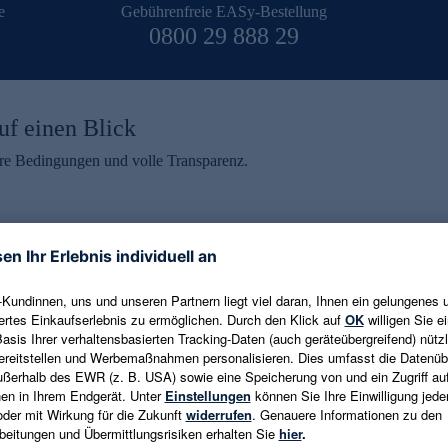
e
Gebührenfreie EASy-Bestellung
0800 29 888 29
uf einen Blick
aire Bedingungen und volle Transparenz.
ein erhalten
eren und aktuelle Trends,
E-Mail-Adresse eingeben
alten. Als Dankeschön
ne Abmeldung ist jederzeit in
Es gelten die
Datenschutzrichtlinien
un