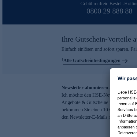
Gebührenfreie Bestell-Hotlin
0800 29 888 88
Ihre Gutschein-Vorteile a
Einfach einlösen und sofort sparen. F
1
Alle Gutscheinbedingungen
Newsletter abonnieren – 10 € Gutsch
Ich möchte den HSE-Newsletter abonni
Angebote & Gutscheine per E-Mail erh
bekommen Sie einen 10 € Gutschein. Ei
den Newsletter-E-Mails möglich.