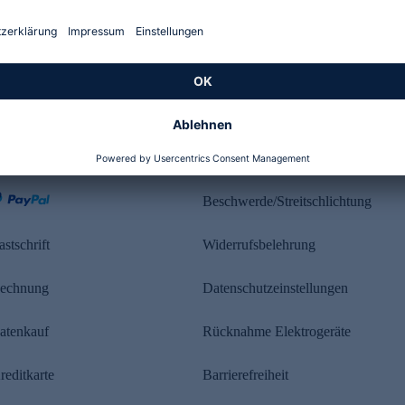
Kundenbewertung
ahlung
Rechtliches
Beschwerde/Streitschlichtung
astschrift
Widerrufsbelehrung
echnung
Datenschutzeinstellungen
atenkauf
Rücknahme Elektrogeräte
reditkarte
Barrierefreiheit