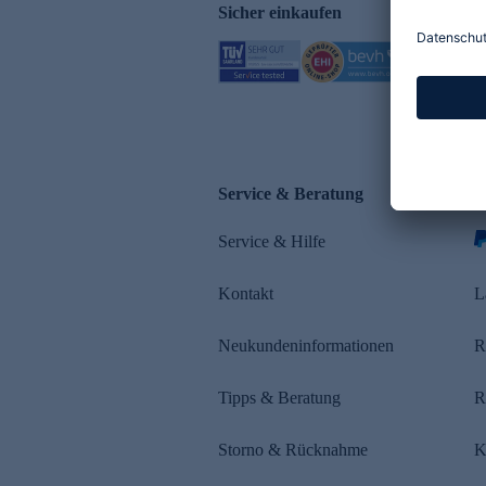
Sicher einkaufen
Service & Beratung
Z
Service & Hilfe
Kontakt
L
Neukundeninformationen
R
Tipps & Beratung
R
Storno & Rücknahme
K