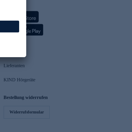
HSE App
Partner
Lieferanten
KIND Hörgeräte
Bestellung widerrufen
Widerrufsformular