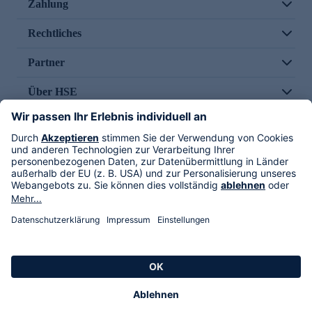
Zahlung
Rechtliches
Partner
Über HSE
Im TV
HSE International
Versand durch
Folge uns
AGB
Datenschutz
Impressum
Alle Rechte vorbehalten. Alle Preise inkl. gesetzlicher MwSt., zzgl. Versandkosten.