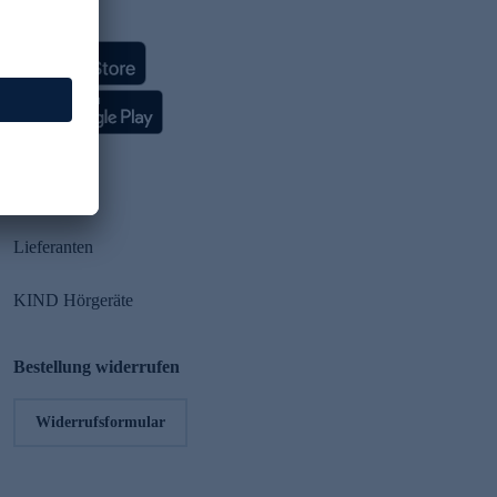
HSE App
Partner
Lieferanten
KIND Hörgeräte
Bestellung widerrufen
Widerrufsformular