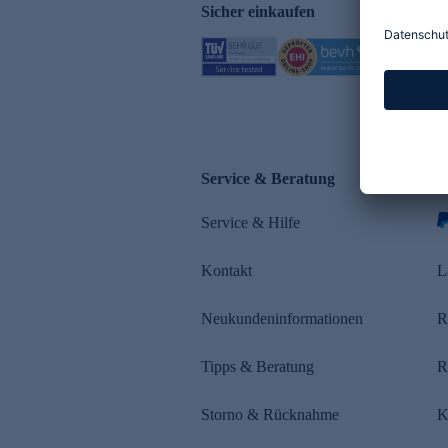
Sicher einkaufen
Service & Beratung
Z
Service & Hilfe
s
Kontakt
L
Neukundeninformationen
R
Tipps & Beratung
R
Storno & Rücknahme
K