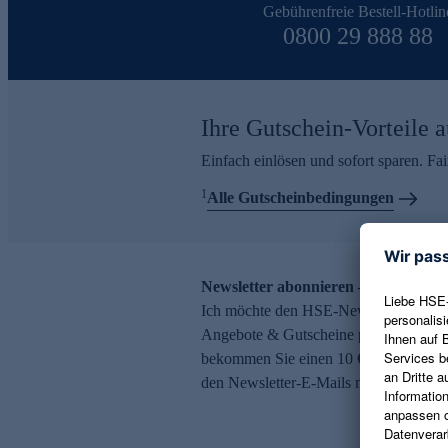
Gebührenfreie Bestell-Hotlin
0800 29 888 88
Ihre Gutschein-Vorteile a
Einfach einlösen und sofort sparen. F
1
Alle Gutscheinbedingungen
Newsletter abonnieren – 10 € Gutsch
Ich möchte den HSE-Newsletter abonni
Angebote & Gutscheine per E-Mail erh
bekommen Sie einen 10 € Gutschein. Ei
den Newsletter-E-Mails möglich.