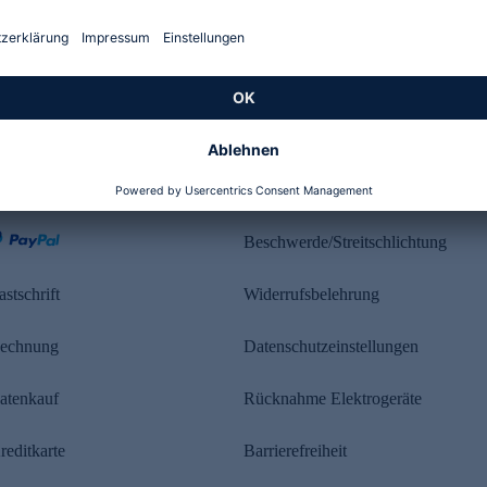
Kundenbewertung
ahlung
Rechtliches
Beschwerde/Streitschlichtung
astschrift
Widerrufsbelehrung
echnung
Datenschutzeinstellungen
atenkauf
Rücknahme Elektrogeräte
reditkarte
Barrierefreiheit