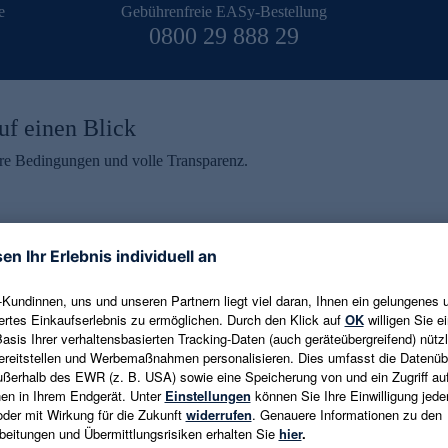
e
Gebührenfreie EASy-Bestellung
0800 29 888 29
uf einen Blick
aire Bedingungen und volle Transparenz.
ein erhalten
eren und aktuelle Trends,
E-Mail-Adresse eingeben
alten. Als Dankeschön
ne Abmeldung ist jederzeit in
Es gelten die
Datenschutzrichtlinien
un