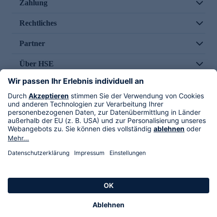
Zahlung
Rechtliches
Partner
Über HSE
Im TV
HSE International
Versand durch
Folge uns
AGB
Datenschutz
Impressum
Alle Rechte vorbehalten. Alle Preise inkl. gesetzlicher MwSt., zzgl. Versandkosten.