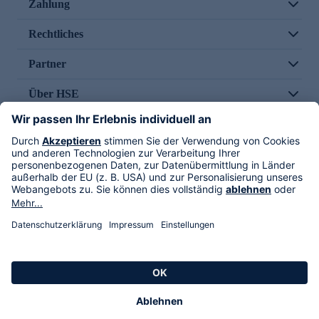
Zahlung
Rechtliches
Partner
Über HSE
Im TV
HSE International
Versand durch
Folge uns
AGB
Datenschutz
Impressum
Alle Rechte vorbehalten. Alle Preise inkl. gesetzlicher MwSt., zzgl. Versandkosten.