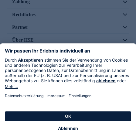
Zahlung
Rechtliches
Partner
Über HSE
Im TV
HSE International
Versand durch
Folge uns
AGB
Datenschutz
Impressum
Alle Rechte vorbehalten. Alle Preise inkl. gesetzlicher MwSt., zzgl. Versandkosten.