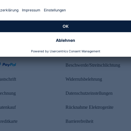
Kundenbewertung
ahlung
Rechtliches
Beschwerde/Streitschlichtung
astschrift
Widerrufsbelehrung
echnung
Datenschutzeinstellungen
atenkauf
Rücknahme Elektrogeräte
reditkarte
Barrierefreiheit