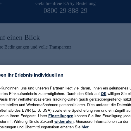
e
Gebührenfreie EASy-Bestellung
0800 29 888 29
uf einen Blick
aire Bedingungen und volle Transparenz.
ein erhalten
eren und aktuelle Trends,
E-Mail-Adresse eingeben
alten. Als Dankeschön
ne Abmeldung ist jederzeit in
Es gelten die
Datenschutzrichtlinien
un