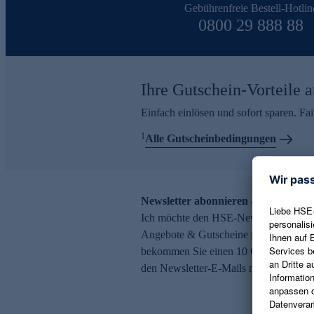
Gebührenfreie Bestell-Hotlin
0800 29 888 88
Ihre Gutschein-Vorteile a
Einfach einlösen und sofort sparen. F
1
Alle Gutscheinbedingungen
Newsletter abonnieren – 10 € Gutsch
Ich möchte den HSE-Newsletter abonni
Angebote & Gutscheine per E-Mail erh
bekommen Sie einen 10 € Gutschein. Ei
den Newsletter-E-Mails möglich.