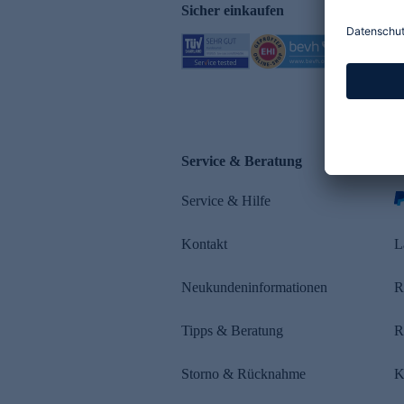
Sicher einkaufen
Service & Beratung
Z
Service & Hilfe
s
Kontakt
L
Neukundeninformationen
R
Tipps & Beratung
R
Storno & Rücknahme
K