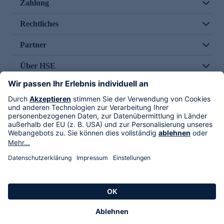
Zahlung
Rechtliches
Partner
Über HSE
Im TV
HSE International
Versand durch
Folge uns
AGB
Datenschutz
Impressum
Alle Rechte vorbehalten. Alle Preise inkl. gesetzlicher MwSt., zzgl. Versandkosten.