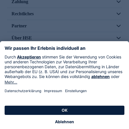
Zahlung
Rechtliches
Partner
Über HSE
Im TV
HSE International
Versand durch
Folge uns
AGB
Datenschutz
Impressum
Alle Rechte vorbehalten. Alle Preise inkl. gesetzlicher MwSt., zzgl. Versandkosten.