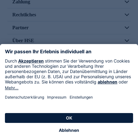
Zahlung
Rechtliches
Partner
Über HSE
Im TV
HSE International
Versand durch
Folge uns
AGB
Datenschutz
Impressum
Alle Rechte vorbehalten. Alle Preise inkl. gesetzlicher MwSt., zzgl. Versandkosten.