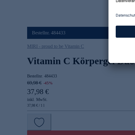
Bestellnr. 484433
MIRI - proud to be Vitamin C
Vitamin C Körpergel Duo
Bestellnr.
484433
69,98 €
-45%
37,98 €
inkl. MwSt.
37,98 € / 1 l