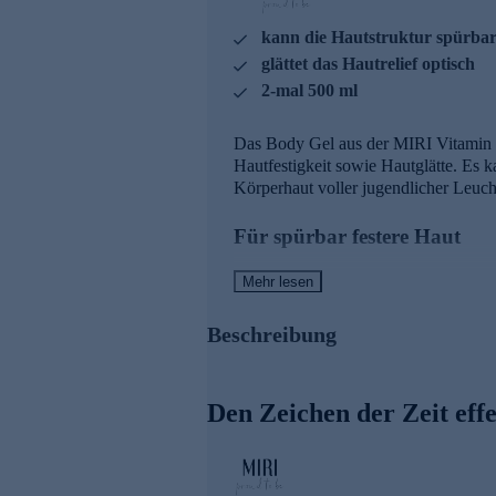
kann die Hautstruktur spürbar
glättet das Hautrelief optisch
2-mal 500 ml
Das Body Gel aus der MIRI Vitamin C 
Hautfestigkeit sowie Hautglätte. Es k
Körperhaut voller jugendlicher Leuch
Für spürbar festere Haut
Der Hauptwirkstoff Nocturshape reduz
Mehr lesen
sorgt es für spürbar mehr Hautfestigke
Beschreibung
Das enthaltene Sonnenblumenöl ist ein
natürlichem Vitamin E und ungesättig
Den Zeichen der Zeit eff
Rezeptur mit wertvollen Wir
Golden C
stabiles und aktives Vitamin C, 