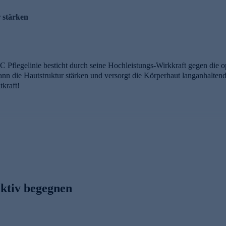
 stärken
Pflegelinie besticht durch seine Hochleistungs-Wirkkraft gegen die op
ann die Hautstruktur stärken und versorgt die Körperhaut langanhaltend m
tkraft!
iert die Lipidakkumulation bei gleichzeitiger Erhöhung der Produktio
it. Das Ergebnis: Das Hautrelief wird spürbar geglättet, die Hautstruktu
 mild pflegendes und leichtes Öl, das die Haut mit wichtiger Feuchtigke
ten Fettsäuren zu sein.
ektiv begegnen
kstoffen
bestehend aus 3 synergistischen Komponenten