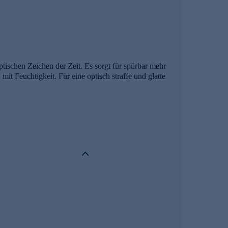
tischen Zeichen der Zeit. Es sorgt für spürbar mehr
it Feuchtigkeit. Für eine optisch straffe und glatte
n des Typ-I-Kollagens in den Fibroblasten. Dadurch
r gestärkt!
it versorgt. Es zeichnet sich dadurch aus, reich an