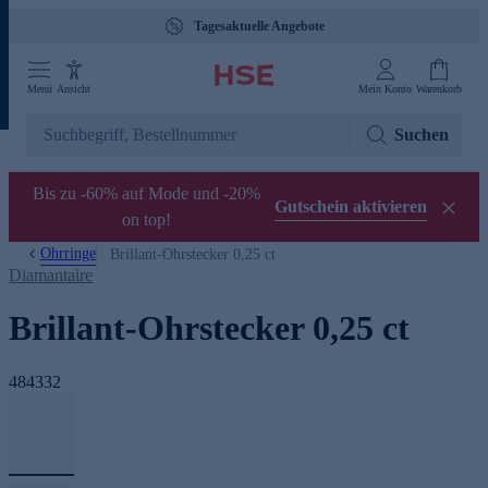
Tagesaktuelle Angebote
Menü
Ansicht
Mein Konto
Warenkorb
Suchen
Bis zu -60% auf Mode und -20%
Gutschein aktivieren
on top!
Ohrringe
Brillant-Ohrstecker 0,25 ct
Diamantaire
Brillant-Ohrstecker 0,25 ct
484332