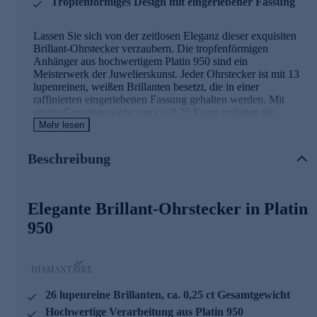
Tropfenförmiges Design mit eingeriebener Fassung
Lassen Sie sich von der zeitlosen Eleganz dieser exquisiten
Brillant-Ohrstecker verzaubern. Die tropfenförmigen
Anhänger aus hochwertigem Platin 950 sind ein
Meisterwerk der Juwelierskunst. Jeder Ohrstecker ist mit 13
lupenreinen, weißen Brillanten besetzt, die in einer
raffinierten eingeriebenen Fassung gehalten werden. Mit
einem Gesamtgewicht von ca. 0,25 Karat entfalten die
insgesamt 26 Diamanten ein faszinierendes Funkeln, das Ihr
Mehr lesen
Gesicht umschmeichelt. Die hochglanzpolierte Oberfläche
des Platins bildet einen wunderbaren Kontrast zu den
Beschreibung
funkelnden Steinen und verleiht den Ohrsteckern ihre
unverwechselbare Ausstrahlung. Dank des zeitlosen Designs
sind diese Ohrringe vielseitig kombinierbar und werden Sie
bei jedem Anlass mit Eleganz und Stil begleiten. Ein
Elegante Brillant-Ohrstecker in Platin
Schmuckstück von bleibendem Wert, das die Blicke auf sich
950
zieht und Ihre natürliche Schönheit unterstreicht.
26 lupenreine Brillanten, ca. 0,25 ct Gesamtgewicht
Hochwertige Verarbeitung aus Platin 950