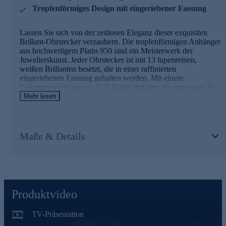
Tropfenförmiges Design mit eingeriebener Fassung
Lassen Sie sich von der zeitlosen Eleganz dieser exquisiten
Brillant-Ohrstecker verzaubern. Die tropfenförmigen Anhänger
aus hochwertigem Platin 950 sind ein Meisterwerk der
Juwelierskunst. Jeder Ohrstecker ist mit 13 lupenreinen,
weißen Brillanten besetzt, die in einer raffinierten
eingeriebenen Fassung gehalten werden. Mit einem
Gesamtgewicht von ca. 0,25 Karat entfalten die insgesamt 26
Diamanten ein faszinierendes Funkeln, das Ihr Gesicht
Mehr lesen
umschmeichelt. Die hochglanzpolierte Oberfläche des Platins
bildet einen wunderbaren Kontrast zu den funkelnden Steinen
und verleiht den Ohrsteckern ihre unverwechselbare
Ausstrahlung. Dank des zeitlosen Designs sind diese Ohrringe
Maße & Details
vielseitig kombinierbar und werden Sie bei jedem Anlass mit
Eleganz und Stil begleiten. Ein Schmuckstück von bleibendem
Wert, das die Blicke auf sich zieht und Ihre natürliche
Schönheit unterstreicht.
Produktvideo
TV-Präsentation