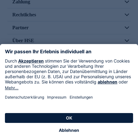
Zahlung
Rechtliches
Partner
Über HSE
Im TV
HSE International
Versand durch
Folge uns
AGB
Datenschutz
Impressum
Alle Rechte vorbehalten. Alle Preise inkl. gesetzlicher MwSt., zzgl. Versandkosten.