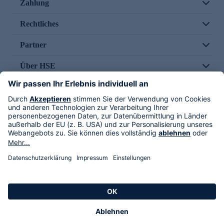
Zahlung
Rechtliches
Partner
Über HSE
Im TV
HSE International
Versand durch
Folge uns
AGB
Datenschutz
Impressum
Alle Rechte vorbehalten. Alle Preise inkl. gesetzlicher MwSt., zzgl. Versandkosten.