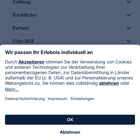
Zahlung
Rechtliches
Partner
Über HSE
Im TV
HSE International
Versand durch
Folge uns
AGB
Datenschutz
Impressum
Alle Rechte vorbehalten. Alle Preise inkl. gesetzlicher MwSt., zzgl. Versandkosten.