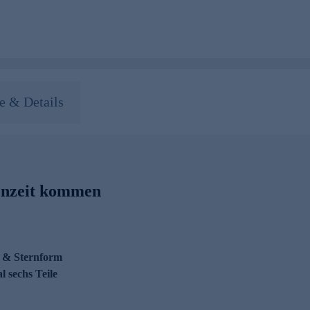
 & Details
henzeit kommen
- & Sternform
l sechs Teile