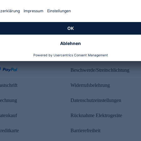
Kundenbewertung
ahlung
Rechtliches
Beschwerde/Streitschlichtung
astschrift
Widerrufsbelehrung
echnung
Datenschutzeinstellungen
atenkauf
Rücknahme Elektrogeräte
reditkarte
Barrierefreiheit