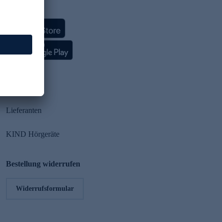
HSE App
Partner
Lieferanten
KIND Hörgeräte
Bestellung widerrufen
Widerrufsformular