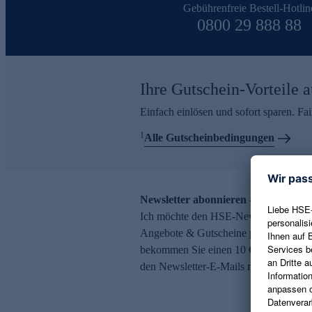
Gebührenfreie Bestell-Hotlin
0800 29 888 88
Ihre Gutschein-Vorteile a
Einfach einlösen und sofort sparen. F
1
Alle Gutscheinbedingungen
Newsletter abonnieren – 10 € Gutsch
Ich möchte den HSE-Newsletter abonni
Angebote & Gutscheine per E-Mail erh
bekommen Sie einen 10 € Gutschein. Ei
den Newsletter-E-Mails möglich.