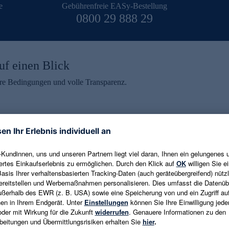
e
Gebührenfreie EASy-Bestellung
0800 29 888 29
uf einen Blick
aire Bedingungen und volle Transparenz.
ein erhalten
eren und aktuelle Trends,
E-Mail-Adresse eingeben
alten. Als Dankeschön
ne Abmeldung ist jederzeit in
Es gelten die
Datenschutzrichtlinien
un