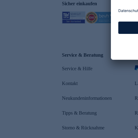
Sicher einkaufen
Service & Beratung
Z
Service & Hilfe
s
Kontakt
L
Neukundeninformationen
R
Tipps & Beratung
R
Storno & Rücknahme
K