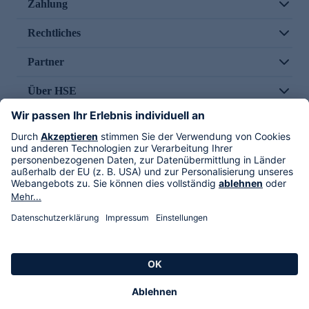
Zahlung
Rechtliches
Partner
Über HSE
Im TV
HSE International
Versand durch
Folge uns
AGB
Datenschutz
Impressum
Alle Rechte vorbehalten. Alle Preise inkl. gesetzlicher MwSt., zzgl. Versandkosten.