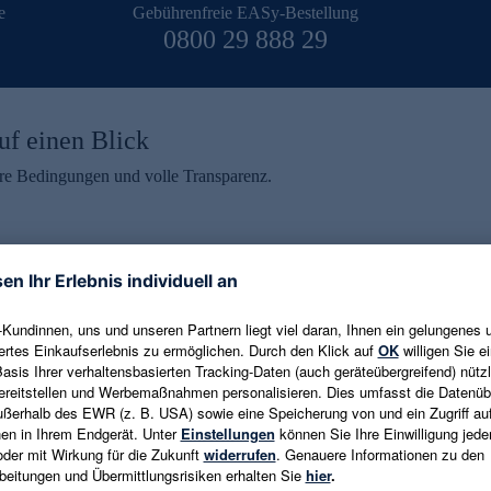
e
Gebührenfreie EASy-Bestellung
0800 29 888 29
uf einen Blick
aire Bedingungen und volle Transparenz.
ein erhalten
eren und aktuelle Trends,
E-Mail-Adresse eingeben
alten. Als Dankeschön
ne Abmeldung ist jederzeit in
Es gelten die
Datenschutzrichtlinien
un