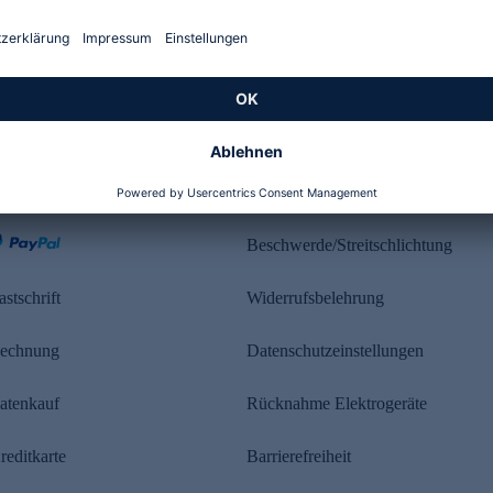
Kundenbewertung
ahlung
Rechtliches
Beschwerde/Streitschlichtung
astschrift
Widerrufsbelehrung
echnung
Datenschutzeinstellungen
atenkauf
Rücknahme Elektrogeräte
reditkarte
Barrierefreiheit