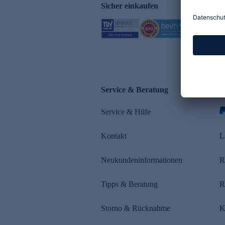
Sicher einkaufen
Service & Beratung
Z
Service & Hilfe
Kontakt
L
Neukundeninformationen
R
Tipps & Beratung
R
Storno & Rücknahme
K