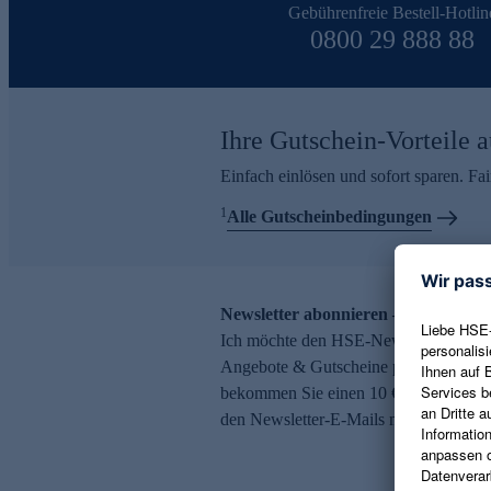
Gebührenfreie Bestell-Hotlin
0800 29 888 88
Ihre Gutschein-Vorteile a
Einfach einlösen und sofort sparen. F
1
Alle Gutscheinbedingungen
Newsletter abonnieren – 10 € Gutsch
Ich möchte den HSE-Newsletter abonni
Angebote & Gutscheine per E-Mail erh
bekommen Sie einen 10 € Gutschein. Ei
den Newsletter-E-Mails möglich.