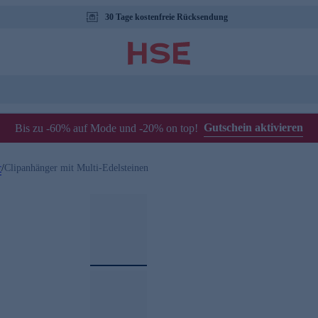
30 Tage kostenfreie Rücksendung
Gutschein aktivieren
Bis zu -60% auf Mode und -20% on top!
r
/
Clipanhänger mit Multi-Edelsteinen