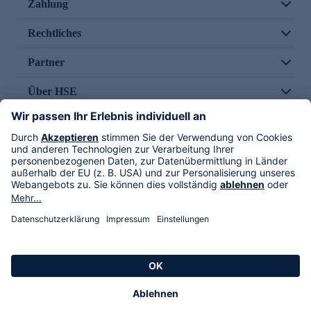
Zahlung
Rechtliches
Partner
Über HSE
Im TV
HSE International
Versand durch
Folge uns
AGB
Datenschutz
Impressum
Alle Rechte vorbehalten. Alle Preise inkl. gesetzlicher MwSt., zzgl. Versandkosten.