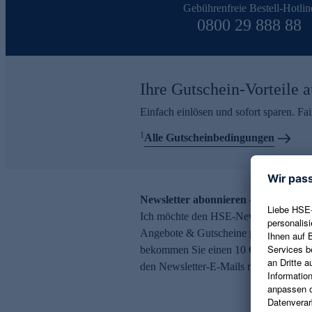
Gebührenfreie Bestell-Hotlin
0800 29 888 88
Ihre Gutschein-Vorteile a
Einfach einlösen und sofort sparen. F
1
Alle Gutscheinbedingungen
Newsletter abonnieren – 10 € Gutsch
Ich möchte den HSE-Newsletter abonni
Angebote & Gutscheine per E-Mail erh
bekommen Sie einen 10 € Gutschein. Ei
den Newsletter-E-Mails möglich.