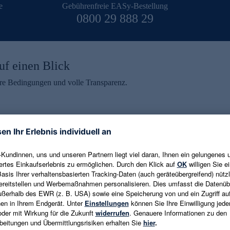
e
Gebührenfreie EASy-Bestellung
0800 29 888 29
uf einen Blick
aire Bedingungen und volle Transparenz.
ein erhalten
eren und aktuelle Trends,
E-Mail-Adresse eingeben
alten. Als Dankeschön
ne Abmeldung ist jederzeit in
Es gelten die
Datenschutzrichtlinien
un