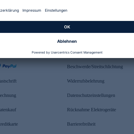
Kundenbewertung
ahlung
Rechtliches
Beschwerde/Streitschlichtung
astschrift
Widerrufsbelehrung
echnung
Datenschutzeinstellungen
atenkauf
Rücknahme Elektrogeräte
reditkarte
Barrierefreiheit