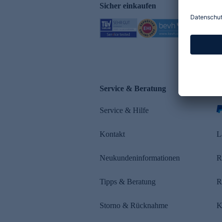
Sicher einkaufen
Service & Beratung
Z
Service & Hilfe
s
Kontakt
L
Neukundeninformationen
R
Tipps & Beratung
R
Storno & Rücknahme
K