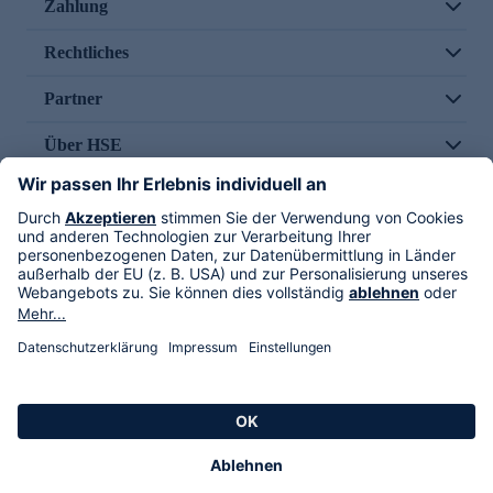
Zahlung
Rechtliches
Partner
Über HSE
Im TV
HSE International
Versand durch
Folge uns
AGB
Datenschutz
Impressum
Alle Rechte vorbehalten. Alle Preise inkl. gesetzlicher MwSt., zzgl. Versandkosten.