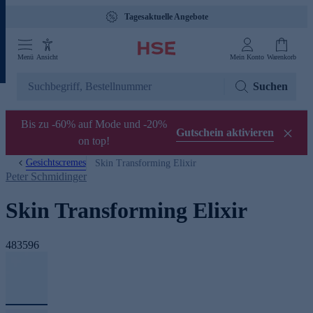
Tagesaktuelle Angebote
Menü
Ansicht
Mein Konto
Warenkorb
Suchen
Bis zu -60% auf Mode und -20%
Gutschein aktivieren
on top!
Gesichtscremes
Skin Transforming Elixir
Peter Schmidinger
Skin Transforming Elixir
483596