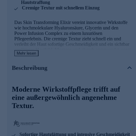
Hautstraffung
Cremige Textur mit schnellem Einzug
Das Skin Transforming Elixir vereint innovative Wirkstoffe
wie hochmolekulare Hyaluronsäure, Glycerin und den
Power Infusion Complex zu einem luxuriösen
Pflegeerlebnis. Die cremige Textur zieht schnell ein und
verleiht der Haut sofortige Geschmeidigkeit und ein sichtbar
geglättetes Hautbild. Morgens und abends angewendet, sorgt
Mehr lesen
das Elixir für einen revitalisierten Teint und ein spürbar
verbessertes Hautgefühl – ein unverzichtbarer Begleiter für
Ihre tägliche Beauty-Routine.
Beschreibung
Moderne Wirkstoffpflege trifft auf
eine außergewöhnlich angenehme
Textur.
Sofortige Hautglättung und intensive Geschmeidigkeit