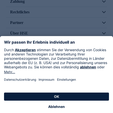
Zahlung
Rechtliches
Partner
Über HSE
Im TV
HSE International
Versand durch
Folge uns
AGB
Datenschutz
Impressum
Alle Rechte vorbehalten. Alle Preise inkl. gesetzlicher MwSt., zzgl. Versandkosten.