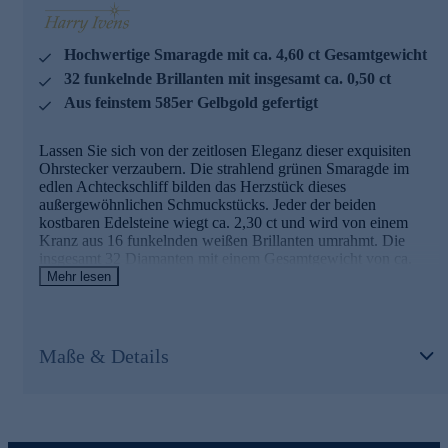
Hochwertige Smaragde mit ca. 4,60 ct Gesamtgewicht
32 funkelnde Brillanten mit insgesamt ca. 0,50 ct
Aus feinstem 585er Gelbgold gefertigt
Lassen Sie sich von der zeitlosen Eleganz dieser exquisiten
Ohrstecker verzaubern. Die strahlend grünen Smaragde im
edlen Achteckschliff bilden das Herzstück dieses
außergewöhnlichen Schmuckstücks. Jeder der beiden
kostbaren Edelsteine wiegt ca. 2,30 ct und wird von einem
Kranz aus 16 funkelnden weißen Brillanten umrahmt. Die
insgesamt 32 Diamanten mit einem Gesamtgewicht von ca.
0,50 ct verleihen den Ohrringen zusätzlichen Glanz und
Mehr lesen
Raffinesse. Gefasst in hochglanzpoliertes 585er Gelbgold,
strahlen diese Ohrstecker pure Opulenz aus. Der sichere
Schmetterlingsverschluss sorgt für bequemen Tragekomfort.
Mit einer Länge von ca. 1,21 cm und einer Breite von ca. 0,99
Maße & Details
cm sind diese Ohrringe ein perfekter Blickfang für besondere
Anlässe oder als luxuriöses Accessoire im Alltag. Die teilweise
Rhodinierung verleiht dem Design eine zusätzliche Dimension.
Ein Schmuckstück von zeitloser Schönheit, das die Eleganz
seiner Trägerin unterstreicht.