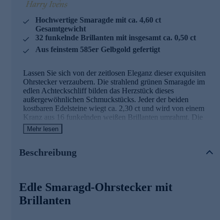
Hochwertige Smaragde mit ca. 4,60 ct
Gesamtgewicht
32 funkelnde Brillanten mit insgesamt ca. 0,50 ct
Aus feinstem 585er Gelbgold gefertigt
Lassen Sie sich von der zeitlosen Eleganz dieser exquisiten
Ohrstecker verzaubern. Die strahlend grünen Smaragde im
edlen Achteckschliff bilden das Herzstück dieses
außergewöhnlichen Schmuckstücks. Jeder der beiden
kostbaren Edelsteine wiegt ca. 2,30 ct und wird von einem
Kranz aus 16 funkelnden weißen Brillanten umrahmt. Die
insgesamt 32 Diamanten mit einem Gesamtgewicht von ca.
Mehr lesen
0,50 ct verleihen den Ohrringen zusätzlichen Glanz und
Raffinesse. Gefasst in hochglanzpoliertes 585er Gelbgold,
Beschreibung
strahlen diese Ohrstecker pure Opulenz aus. Der sichere
Schmetterlingsverschluss sorgt für bequemen Tragekomfort.
Mit einer Länge von ca. 1,21 cm und einer Breite von ca.
0,99 cm sind diese Ohrringe ein perfekter Blickfang für
Edle Smaragd-Ohrstecker mit
besondere Anlässe oder als luxuriöses Accessoire im Alltag.
Die teilweise Rhodinierung verleiht dem Design eine
Brillanten
zusätzliche Dimension. Ein Schmuckstück von zeitloser
Schönheit, das die Eleganz seiner Trägerin unterstreicht.