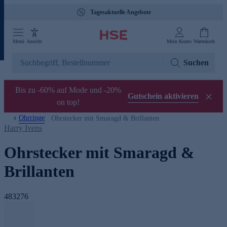
Tagesaktuelle Angebote
Menü
Ansicht
Mein Konto
Warenkorb
Suchen
Bis zu -60% auf Mode und -20%
Gutschein aktivieren
on top!
Ohrringe
Ohrstecker mit Smaragd & Brillanten
Harry Ivens
Ohrstecker mit Smaragd &
Brillanten
483276