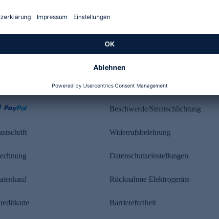
Kundenbewertung
ahlung
Rechtliches
Beschwerde/Streitschlichtung
astschrift
Widerrufsbelehrung
echnung
Datenschutzeinstellungen
atenkauf
Rücknahme Elektrogeräte
reditkarte
Barrierefreiheit