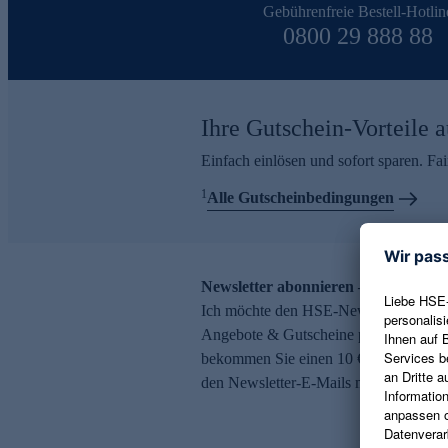
Gebührenfreie Bestell-Hotlin
0800 29 888 88
Ihre Gutschein-Vorteile a
Einfach einlösen und sofort sparen. F
1
Alle Gutscheinbedingungen
Newsletter abonnieren – 10 € Gutsch
Ich möchte den HSE-Newsletter abonni
Angebote & Gutscheine per E-Mail erh
bekommen Sie einen 10 € Gutschein. Ei
den Newsletter-E-Mails möglich.