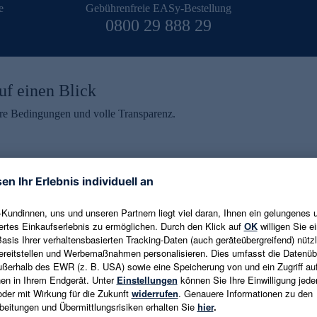
e
Gebührenfreie EASy-Bestellung
0800 29 888 29
uf einen Blick
aire Bedingungen und volle Transparenz.
ein erhalten
eren und aktuelle Trends,
E-Mail-Adresse eingeben
alten. Als Dankeschön
ne Abmeldung ist jederzeit in
Es gelten die
Datenschutzrichtlinien
un