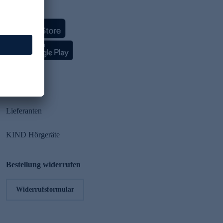
HSE App
Partner
Lieferanten
KIND Hörgeräte
Bestellung widerrufen
Widerrufsformular