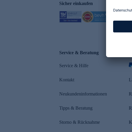
Sicher einkaufen
Service & Beratung
Z
Service & Hilfe
s
Kontakt
L
Neukundeninformationen
R
Tipps & Beratung
R
Storno & Rücknahme
K