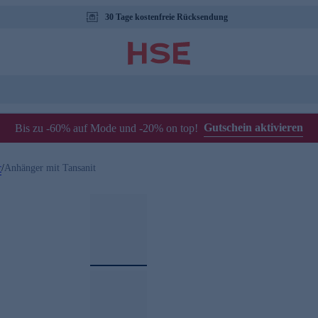
30 Tage kostenfreie Rücksendung
Gutschein aktivieren
Bis zu -60% auf Mode und -20% on top!
r
/
Anhänger mit Tansanit