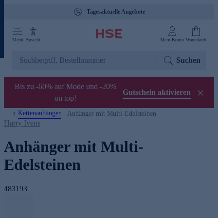
Tagesaktuelle Angebote
Menü
Ansicht
Mein Konto
Warenkorb
Suchen
Bis zu -60% auf Mode und -20%
Gutschein aktivieren
on top!
Kettenanhänger
Anhänger mit Multi-Edelsteinen
Harry Ivens
Anhänger mit Multi-
Edelsteinen
483193