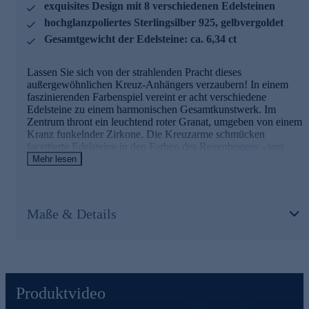
exquisites Design mit 8 verschiedenen Edelsteinen
hochglanzpoliertes Sterlingsilber 925, gelbvergoldet
Gesamtgewicht der Edelsteine: ca. 6,34 ct
Lassen Sie sich von der strahlenden Pracht dieses
außergewöhnlichen Kreuz-Anhängers verzaubern! In einem
faszinierenden Farbenspiel vereint er acht verschiedene
Edelsteine zu einem harmonischen Gesamtkunstwerk. Im
Zentrum thront ein leuchtend roter Granat, umgeben von einem
Kranz funkelnder Zirkone. Die Kreuzarme schmücken
facettierte Edelsteine in den Farben des Regenbogens - von
Amethyst über Citrin und Peridot bis hin zu Topas. Jeder Stein
Mehr lesen
ist sorgfältig in Krappenfassung gesetzt und bringt sein
einzigartiges Feuer zur Geltung. Das hochglanzpolierte
Sterlingsilber 925 erhält durch die Gelbvergoldung eine edle,
warme Ausstrahlung. Mit seinen Maßen von ca. 5,34 x 4,16
Maße & Details
cm ist der Anhänger ein echter Blickfang, der Ihrem Outfit
einen Hauch von Luxus und Exklusivität verleiht. Die teilweise
Rhodinierung setzt gekonnt Akzente und unterstreicht die
Brillanz der Edelsteine. Ob als besonderes Geschenk oder als
Schmuckstück für sich selbst - dieser Anhänger ist ein Juwel,
das Herzen höher schlagen lässt.
Produktvideo