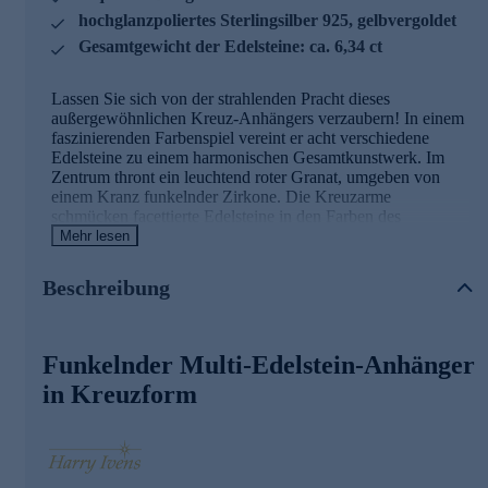
hochglanzpoliertes Sterlingsilber 925, gelbvergoldet
Gesamtgewicht der Edelsteine: ca. 6,34 ct
Lassen Sie sich von der strahlenden Pracht dieses
außergewöhnlichen Kreuz-Anhängers verzaubern! In einem
faszinierenden Farbenspiel vereint er acht verschiedene
Edelsteine zu einem harmonischen Gesamtkunstwerk. Im
Zentrum thront ein leuchtend roter Granat, umgeben von
einem Kranz funkelnder Zirkone. Die Kreuzarme
schmücken facettierte Edelsteine in den Farben des
Regenbogens - von Amethyst über Citrin und Peridot bis hin
Mehr lesen
zu Topas. Jeder Stein ist sorgfältig in Krappenfassung
gesetzt und bringt sein einzigartiges Feuer zur Geltung. Das
Beschreibung
hochglanzpolierte Sterlingsilber 925 erhält durch die
Gelbvergoldung eine edle, warme Ausstrahlung. Mit seinen
Maßen von ca. 5,34 x 4,16 cm ist der Anhänger ein echter
Blickfang, der Ihrem Outfit einen Hauch von Luxus und
Funkelnder Multi-Edelstein-Anhänger
Exklusivität verleiht. Die teilweise Rhodinierung setzt
in Kreuzform
gekonnt Akzente und unterstreicht die Brillanz der
Edelsteine. Ob als besonderes Geschenk oder als
Schmuckstück für sich selbst - dieser Anhänger ist ein Juwel,
das Herzen höher schlagen lässt.