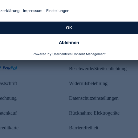
Kundenbewertung
ahlung
Rechtliches
Beschwerde/Streitschlichtung
astschrift
Widerrufsbelehrung
echnung
Datenschutzeinstellungen
atenkauf
Rücknahme Elektrogeräte
reditkarte
Barrierefreiheit