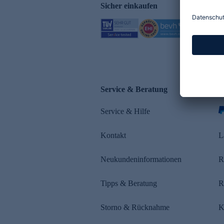
Sicher einkaufen
Service & Beratung
Z
Service & Hilfe
s
Kontakt
L
Neukundeninformationen
R
Tipps & Beratung
R
Storno & Rücknahme
K