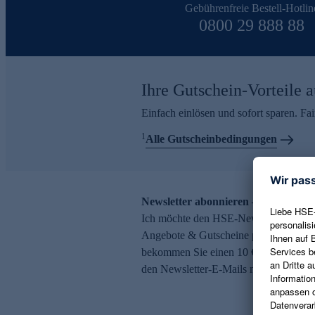
Gebührenfreie Bestell-Hotlin
0800 29 888 88
Ihre Gutschein-Vorteile a
Einfach einlösen und sofort sparen. F
1
Alle Gutscheinbedingungen
Newsletter abonnieren – 10 € Gutsch
Ich möchte den HSE-Newsletter abonni
Angebote & Gutscheine per E-Mail erh
bekommen Sie einen 10 € Gutschein. Ei
den Newsletter-E-Mails möglich.