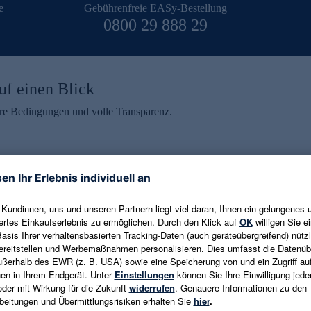
e
Gebührenfreie EASy-Bestellung
0800 29 888 29
uf einen Blick
aire Bedingungen und volle Transparenz.
ein erhalten
eren und aktuelle Trends,
E-Mail-Adresse eingeben
alten. Als Dankeschön
ne Abmeldung ist jederzeit in
Es gelten die
Datenschutzrichtlinien
un