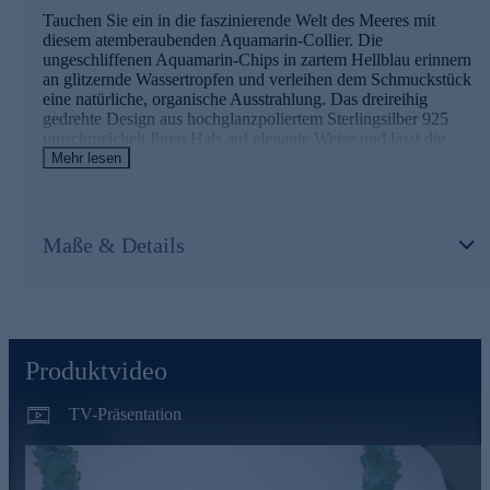
Tauchen Sie ein in die faszinierende Welt des Meeres mit
diesem atemberaubenden Aquamarin-Collier. Die
ungeschliffenen Aquamarin-Chips in zartem Hellblau erinnern
an glitzernde Wassertropfen und verleihen dem Schmuckstück
eine natürliche, organische Ausstrahlung. Das dreireihig
gedrehte Design aus hochglanzpoliertem Sterlingsilber 925
umschmeichelt Ihren Hals auf elegante Weise und lässt die
Edelsteine in ihrer vollen Pracht erstrahlen. Mit einer
Mehr lesen
Gesamtlänge von ca. 45 cm und einem Gewicht von 72
Gramm liegt das Collier angenehm auf der Haut. Der
praktische Magnetverschluss ermöglicht ein müheloses An-
und Ablegen. Ob zu einem sommerlichen Outfit oder als
Maße & Details
glamouröser Blickfang zu einem Abendkleid - dieses exquisite
Schmuckstück von Harry Ivens ist vielseitig kombinierbar und
verleiht Ihrem Look einen Hauch von Luxus und Raffinesse.
Produktvideo
TV-Präsentation