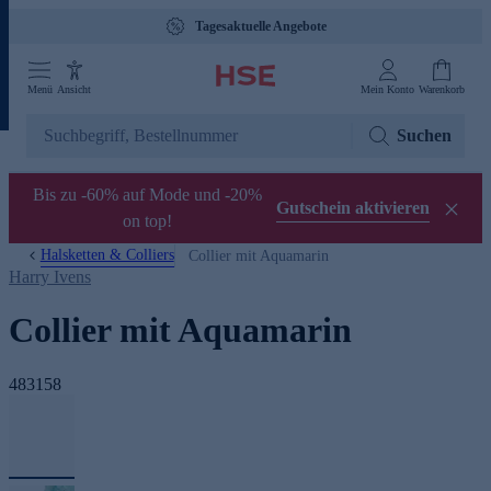
Tagesaktuelle Angebote
Menü
Ansicht
Mein Konto
Warenkorb
Suchen
Bis zu -60% auf Mode und -20%
Gutschein aktivieren
on top!
Halsketten & Colliers
Collier mit Aquamarin
Harry Ivens
Collier mit Aquamarin
483158