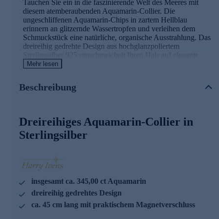
Tauchen Sie ein in die faszinierende Welt des Meeres mit
diesem atemberaubenden Aquamarin-Collier. Die
ungeschliffenen Aquamarin-Chips in zartem Hellblau
erinnern an glitzernde Wassertropfen und verleihen dem
Schmuckstück eine natürliche, organische Ausstrahlung. Das
dreireihig gedrehte Design aus hochglanzpoliertem
Sterlingsilber 925 umschmeichelt Ihren Hals auf elegante
Weise und lässt die Edelsteine in ihrer vollen Pracht
Mehr lesen
erstrahlen. Mit einer Gesamtlänge von ca. 45 cm und einem
Gewicht von 72 Gramm liegt das Collier angenehm auf der
Beschreibung
Haut. Der praktische Magnetverschluss ermöglicht ein
müheloses An- und Ablegen. Ob zu einem sommerlichen
Outfit oder als glamouröser Blickfang zu einem Abendkleid
- dieses exquisite Schmuckstück von Harry Ivens ist
Dreireihiges Aquamarin-Collier in
vielseitig kombinierbar und verleiht Ihrem Look einen
Sterlingsilber
Hauch von Luxus und Raffinesse.
insgesamt ca. 345,00 ct Aquamarin
dreireihig gedrehtes Design
ca. 45 cm lang mit praktischem Magnetverschluss