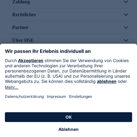
Zahlung
Rechtliches
Partner
Über HSE
Im TV
HSE International
Versand durch
Folge uns
AGB
Datenschutz
Impressum
Alle Rechte vorbehalten. Alle Preise inkl. gesetzlicher MwSt., zzgl. Versandkosten.