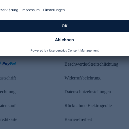
Kundenbewertung
ahlung
Rechtliches
Beschwerde/Streitschlichtung
astschrift
Widerrufsbelehrung
echnung
Datenschutzeinstellungen
atenkauf
Rücknahme Elektrogeräte
reditkarte
Barrierefreiheit