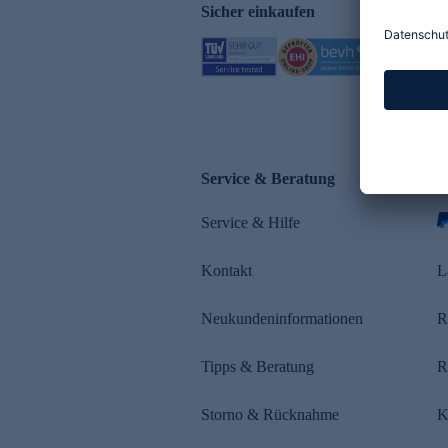
Sicher einkaufen
Service & Beratung
Z
Service & Hilfe
s
Kontakt
L
Neukundeninformationen
R
Tipps & Beratung
R
Storno & Rücknahme
K