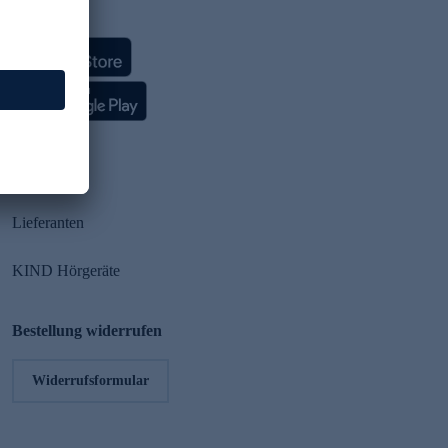
HSE App
Partner
Lieferanten
KIND Hörgeräte
Bestellung widerrufen
Widerrufsformular