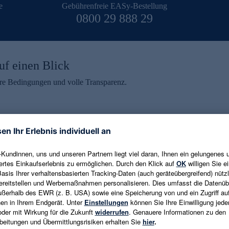
e
Gebührenfreie EASy-Bestellung
0800 29 888 29
uf einen Blick
aire Bedingungen und volle Transparenz.
ein erhalten
eren und aktuelle Trends,
E-Mail-Adresse eingeben
alten. Als Dankeschön
ne Abmeldung ist jederzeit in
Es gelten die
Datenschutzrichtlinien
un