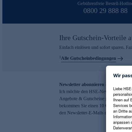
Gebührenfreie Bestell-Hotlin
0800 29 888 88
Ihre Gutschein-Vorteile a
Einfach einlösen und sofort sparen. F
1
Alle Gutscheinbedingungen
Newsletter abonnieren – 10 € Gutsch
Ich möchte den HSE-Newsletter abonni
Angebote & Gutscheine per E-Mail erh
bekommen Sie einen 10 € Gutschein. Ei
den Newsletter-E-Mails möglich.