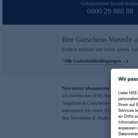
Gebührenfreie Bestell-Hotlin
0800 29 888 88
Ihre Gutschein-Vorteile a
Einfach einlösen und sofort sparen. F
1
Alle Gutscheinbedingungen
Newsletter abonnieren – 10 € Gutsch
Ich möchte den HSE-Newsletter abonni
Angebote & Gutscheine per E-Mail erh
bekommen Sie einen 10 € Gutschein. Ei
den Newsletter-E-Mails möglich.