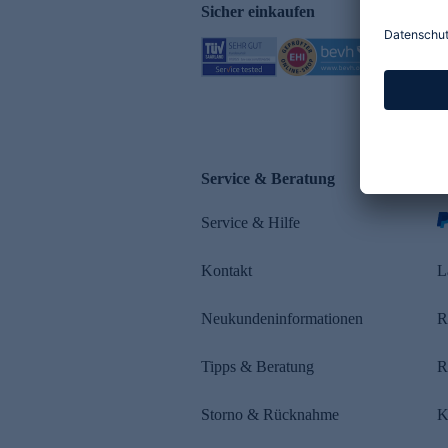
Sicher einkaufen
Service & Beratung
Z
Service & Hilfe
Kontakt
L
Neukundeninformationen
R
Tipps & Beratung
R
Storno & Rücknahme
K