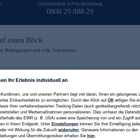
e
Gebührenfreie EASy-Bestellung
0800 29 888 29
uf einen Blick
aire Bedingungen und volle Transparenz.
ein erhalten
eren und aktuelle Trends,
E-Mail-Adresse eingeben
alten. Als Dankeschön
ne Abmeldung ist jederzeit in
Es gelten die
Datenschutzrichtlinien
un