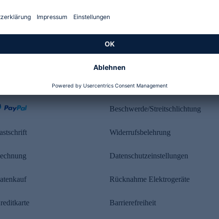
Kundenbewertung
ahlung
Rechtliches
Beschwerde/Streitschlichtung
astschrift
Widerrufsbelehrung
echnung
Datenschutzeinstellungen
atenkauf
Rücknahme Elektrogeräte
reditkarte
Barrierefreiheit