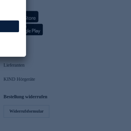
HSE App
Partner
Lieferanten
KIND Hörgeräte
Bestellung widerrufen
Widerrufsformular