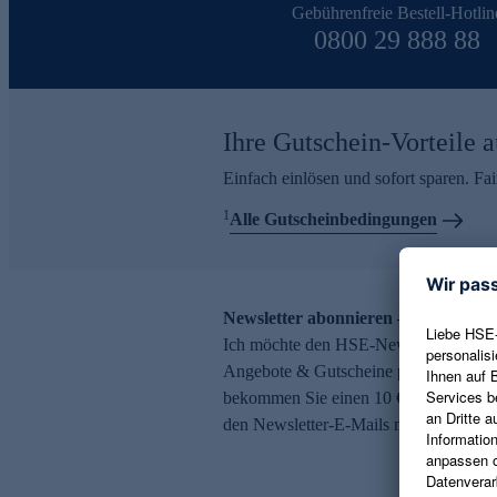
Gebührenfreie Bestell-Hotlin
0800 29 888 88
Ihre Gutschein-Vorteile a
Einfach einlösen und sofort sparen. F
1
Alle Gutscheinbedingungen
Newsletter abonnieren – 10 € Gutsch
Ich möchte den HSE-Newsletter abonni
Angebote & Gutscheine per E-Mail erh
bekommen Sie einen 10 € Gutschein. Ei
den Newsletter-E-Mails möglich.