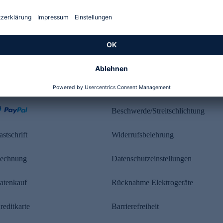
Kundenbewertung
ahlung
Rechtliches
Beschwerde/Streitschlichtung
astschrift
Widerrufsbelehrung
echnung
Datenschutzeinstellungen
atenkauf
Rücknahme Elektrogeräte
reditkarte
Barrierefreiheit