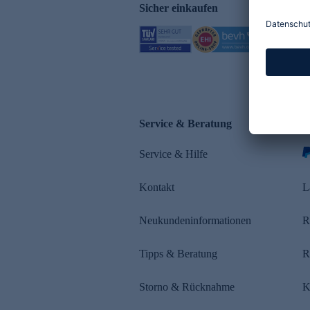
Sicher einkaufen
Service & Beratung
Z
Service & Hilfe
Kontakt
L
Neukundeninformationen
R
Tipps & Beratung
R
Storno & Rücknahme
K