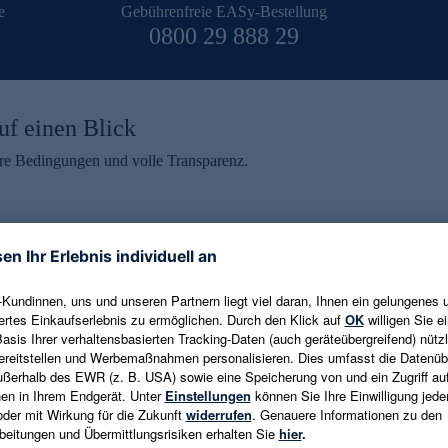
e
Gebührenfreie EASy-Bestellung
0800 29 888 29
uf einen Blick
aire Bedingungen und volle Transparenz.
ein erhalten
eren und aktuelle Trends,
E-Mail-Adresse eingeben
alten. Als Dankeschön
ne Abmeldung ist jederzeit in
Es gelten die
Datenschutzrichtlinien
un