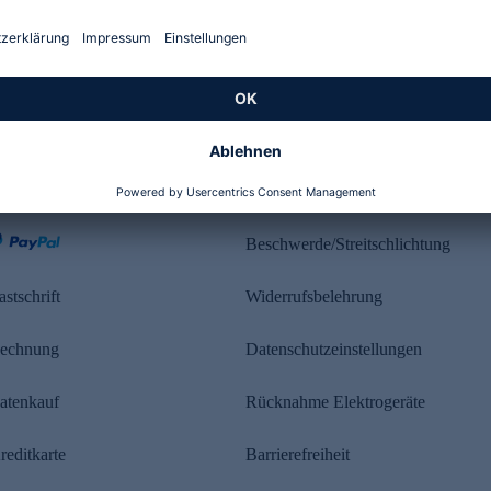
Kundenbewertung
ahlung
Rechtliches
Beschwerde/Streitschlichtung
astschrift
Widerrufsbelehrung
echnung
Datenschutzeinstellungen
atenkauf
Rücknahme Elektrogeräte
reditkarte
Barrierefreiheit