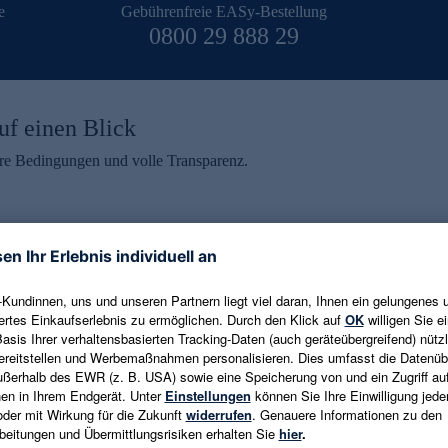
e
Gebührenfreie EASy-Bestellung
0800 29 888 29
uf einen Blick
aire Bedingungen und volle Transparenz.
ein erhalten
eren und aktuelle Trends,
E-Mail-Adresse eingeben
alten. Als Dankeschön
ne Abmeldung ist jederzeit in
Es gelten die
Datenschutzrichtlinien
un