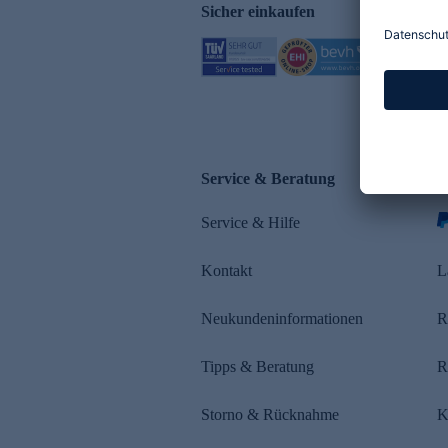
Sicher einkaufen
Service & Beratung
Z
Service & Hilfe
s
Kontakt
L
Neukundeninformationen
R
Tipps & Beratung
R
Storno & Rücknahme
K