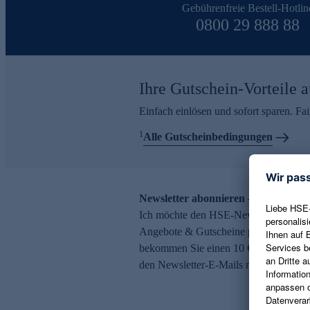
Gebührenfreie Bestell-Hotlin
0800 29 888 88
Ihre Gutschein-Vorteile a
Einfach einlösen und sofort sparen. F
1
Alle Gutscheinbedingungen
Newsletter abonnieren – 10 € Gutsch
Ich möchte den HSE-Newsletter abonni
Angebote & Gutscheine per E-Mail erh
bekommen Sie einen 10 € Gutschein. Ei
den Newsletter-E-Mails möglich.