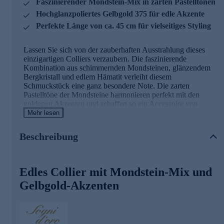
Faszinierender Mondstein-Mix in zarten Pastelltönen
Hochglanzpoliertes Gelbgold 375 für edle Akzente
Perfekte Länge von ca. 45 cm für vielseitiges Styling
Lassen Sie sich von der zauberhaften Ausstrahlung dieses
einzigartigen Colliers verzaubern. Die faszinierende
Kombination aus schimmernden Mondsteinen, glänzendem
Bergkristall und edlem Hämatit verleiht diesem
Schmuckstück eine ganz besondere Note. Die zarten
Pastelltöne der Mondsteine harmonieren perfekt mit den
goldenen Akzenten und schaffen so ein Accessoire von
zeitloser Eleganz.Die sorgfältig ausgewählten Edelsteine
Mehr lesen
sind kunstvoll auf einem Stahldraht aufgefädelt, was dem
Collier Stabilität und gleichzeitig eine angenehme Flexibilität
Beschreibung
verleiht. Die scheibenförmigen Mondsteine, facettierten
Bergkristall-Oliven und die kleinen Hämatit-Kugeln bilden
eine harmonische Einheit, die durch drei ovale Elemente aus
hochglanzpoliertem Gelbgold 375 stilvoll unterbrochen
Edles Collier mit Mondstein-Mix und
wird.Mit einer Länge von ca. 45 cm schmiegt sich das
Gelbgold-Akzenten
Collier perfekt um Ihren Hals und setzt Ihr Dekolleté
gekonnt in Szene. Der sichere Karabinerverschluss aus
Gelbgold 375 sorgt für einen bequemen Tragekomfort und
lässt sich leicht öffnen und schließen. Ob zu einem eleganten
Abendkleid oder zur lässigen Bluse - dieses vielseitige