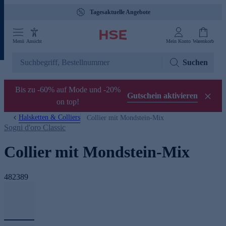
Tagesaktuelle Angebote
Menü
Ansicht
Mein Konto
Warenkorb
Suchen
Bis zu -60% auf Mode und -20%
Gutschein aktivieren
on top!
Halsketten & Colliers
Collier mit Mondstein-Mix
Sogni d'oro Classic
Collier mit Mondstein-Mix
482389