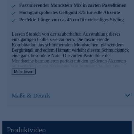
Collier von Sogni d'oro verleiht jedem Outfit einen Hauch
Faszinierender Mondstein-Mix in zarten Pastelltönen
von Luxus und Raffinesse.
Hochglanzpoliertes Gelbgold 375 für edle Akzente
Perfekte Länge von ca. 45 cm für vielseitiges Styling
Lassen Sie sich von der zauberhaften Ausstrahlung dieses
einzigartigen Colliers verzaubern. Die faszinierende
Kombination aus schimmernden Mondsteinen, glänzendem
Bergkristall und edlem Hämatit verleiht diesem Schmuckstück
eine ganz besondere Note. Die zarten Pastelltöne der
Mondsteine harmonieren perfekt mit den goldenen Akzenten
und schaffen so ein Accessoire von zeitloser Eleganz.Die
sorgfältig ausgewählten Edelsteine sind kunstvoll auf einem
Mehr lesen
Stahldraht aufgefädelt, was dem Collier Stabilität und
gleichzeitig eine angenehme Flexibilität verleiht. Die
scheibenförmigen Mondsteine, facettierten Bergkristall-Oliven
und die kleinen Hämatit-Kugeln bilden eine harmonische
Maße & Details
Einheit, die durch drei ovale Elemente aus hochglanzpoliertem
Gelbgold 375 stilvoll unterbrochen wird.Mit einer Länge von
ca. 45 cm schmiegt sich das Collier perfekt um Ihren Hals und
setzt Ihr Dekolleté gekonnt in Szene. Der sichere
Karabinerverschluss aus Gelbgold 375 sorgt für einen
bequemen Tragekomfort und lässt sich leicht öffnen und
Produktvideo
schließen. Ob zu einem eleganten Abendkleid oder zur lässigen